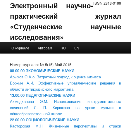
Электронный научно-
ISSN 2313-0199
практический журнал
«Студенческие научные
исследования»
Main menu
О журнале
Авторам
RU
EN
Skip to primary content
Skip to secondary content
Номер журнала: № 5(15) Май 2015
08.00.00 ЭКОНОМИЧЕСКИЕ НАУКИ
Арыхов О.А.о. Затратный подход к оценке бизнеса
Борнин А.И. Эффективные управленческие решения в
области антикризисного маркетинга
13.00.00 ПЕДАГОГИЧЕСКИЕ НАУКИ
Ахмедханова Э.М. Использование инструментальных
сочинений Л. П. Кирюкова на уроке музыки в
общеобразовательной школе
22.00.00 СОЦИОЛОГИЧЕСКИЕ НАУКИ
Касторская М.Н. Жизненные перспективы и страхи