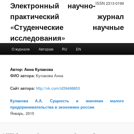
Электронный научно-
ISSN 2313-0199
практический журнал
«Студенческие научные
исследования»
Main menu
О журнале
Авторам
RU
EN
Skip to primary content
Skip to secondary content
Автор:
Анна Кулакова
ФИО автора:
Кулакова Анна
Сайт автора:
http://vk.com/id39498853
Кулакова А.А. Сущность и значение малого
предпринимательства в экономике россии
Январь, 2015