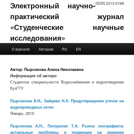
Электронный научно-
ISSN 2313-0199
практический журнал
«Студенческие научные
исследования»
Main menu
О журнале
Авторам
RU
EN
Skip to primary content
Skip to secondary content
Автор:
Пырсикова Алина Николаевна
Информация об авторе:
Студентка специальности Водоснабжения и водоотведение
КузГТУ
Пырсикова А.Н., Зайцева Н.А. Предотвращение утечек на
водопроводных сетях
Январь, 2015
Пырсикова А.Н., Погорелая Т.А. Рынок контрафакта:
актуальные проблемы и тенденции на примере