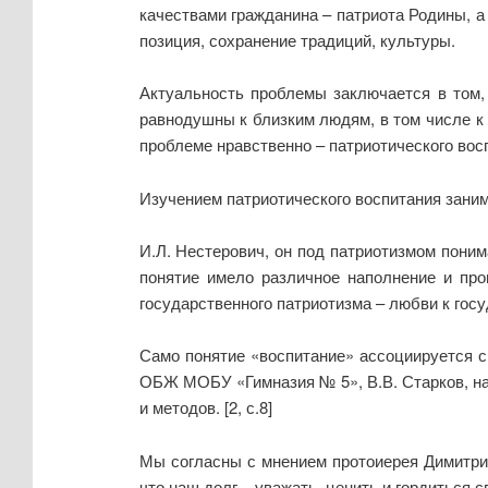
качествами гражданина – патриота Родины, а
позиция, сохранение традиций, культуры.
Актуальность проблемы заключается в том,
равнодушны к близким людям, в том числе к 
проблеме нравственно – патриотического вос
Изучением патриотического воспитания заним
И.Л. Нестерович, он под патриотизмом пони
понятие имело различное наполнение и про
государственного патриотизма – любви к госуда
Само понятие «воспитание» ассоциируется с 
ОБЖ МОБУ «Гимназия № 5», В.В. Старков, наз
и методов. [2, с.8]
Мы согласны с мнением протоиерея Димитрия
что наш долг – уважать, ценить и гордиться с