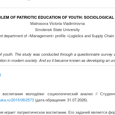
LEM OF PATRIOTIC EDUCATION OF YOUTH: SOCIOLOGICAL
Matrosova Victoria Vladimirovna
Smolensk State University
ent department of «Management» profile «Logistics and Supply Cha
ion of youth. The study was conducted through a questionnaire surve
ucation in modern society. And so it became known as developing an un
И
о воспитания молодёжи: социологический анализ // Студе
auka.ru/2015/08/2573
(дата обращения: 31.07.2026).
я играет патриотическое воспитание. Его задачей является ф