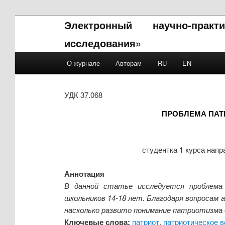
Электронный научно-прак
исследования»
Main menu
О журнале
Авторам
RU
EN
Skip to primary content
Skip to secondary content
УДК 37.068
ПРОБЛЕМА ПАТ
студентка 1 курса нап
Аннотация
В данной статье исследуется проблема 
школьников 14-18 лет. Благодаря вопросам
насколько развито понимание патриотизма 
Ключевые слова:
патриот
,
патриотическое 