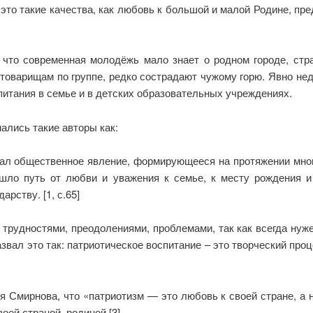
 это такие качества, как любовь к большой и малой Родине, пр
 что современная молодёжь мало знает о родном городе, стра
товарищам по группе, редко сострадают чужому горю. Явно не
питания в семье и в детских образовательных учреждениях.
ались такие авторы как:
мал общественное явление, формирующееся на протяжении мног
шло путь от любви и уважения к семье, к месту рождения и
рству. [1, с.65]
трудностями, преодолениями, проблемами, так как всегда нуж
вал это так: патриотическое воспитание – это творческий про
 Смирнова, что «патриотизм — это любовь к своей стране, а 
воей страной, родиной.[3]