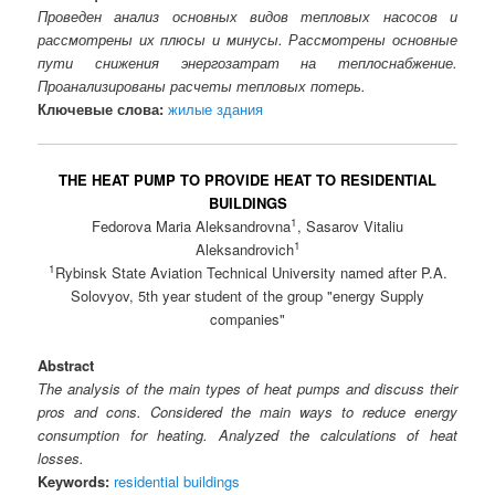
Проведен анализ основных видов тепловых насосов и
рассмотрены их плюсы и минусы. Рассмотрены основные
пути снижения энергозатрат на теплоснабжение.
Проанализированы расчеты тепловых потерь.
Ключевые слова:
жилые здания
THE HEAT PUMP TO PROVIDE HEAT TO RESIDENTIAL
BUILDINGS
1
Fedorova Maria Aleksandrovna
, Sasarov Vitaliu
1
Aleksandrovich
1
Rybinsk State Aviation Technical University named after P.A.
Solovyov, 5th year student of the group "energy Supply
companies"
Abstract
The analysis of the main types of heat pumps and discuss their
pros and cons. Considered the main ways to reduce energy
consumption for heating. Analyzed the calculations of heat
losses.
Keywords:
residential buildings