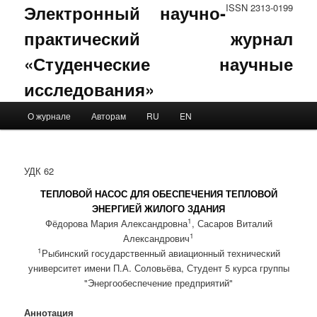
Электронный научно-
ISSN 2313-0199
практический журнал
«Студенческие научные
исследования»
Main menu
О журнале
Авторам
RU
EN
Skip to primary content
Skip to secondary content
УДК 62
ТЕПЛОВОЙ НАСОС ДЛЯ ОБЕСПЕЧЕНИЯ ТЕПЛОВОЙ
ЭНЕРГИЕЙ ЖИЛОГО ЗДАНИЯ
1
Фёдорова Мария Александровна
, Сасаров Виталий
1
Александрович
1
Рыбинский государственный авиационный технический
университет имени П.А. Соловьёва, Студент 5 курса группы
"Энергообеспечение предприятий"
Аннотация