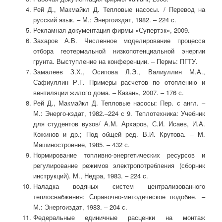
Рей Д., Макмайкл Д. Тепловые насосы. / Перевод на
русский язык. – М.: Энергоиздат, 1982. – 224 с.
Рекламная документация фирмы «Супертэк», 2009.
Захаров А.В. Численное моделирование процесса
отбора геотермальной низкопотенциальной энергии
грунта. Выступление на конференции. – Пермь: ПГТУ.
Замалеев З.Х., Осипова Л.Э., Валиуллин М.А.,
Сафиуллин Р.Г. Примеры расчетов по отоплению и
вентиляции жилого дома. – Казань, 2007. – 176 с.
Рей Д., Макмайкл Д. Тепловые насосы: Пер. с англ. –
М.: Энерго-кздат, 1982.–224 с 9. Теплотехника: Учебник
для студентов вузов/ А.М. Архаров, С.И. Исаев, И.А.
Кожинов и др.; Под общей ред. В.И. Крутова. – М.
Машиностроение, 1985. – 432 с.
Нормирование топливно-энергетических ресурсов и
регулирование режимов электропотребления (сборник
инструкций). М., Недра, 1983. – 224 с.
Наладка водяных систем централизованного
теплоснабжения: Справочно-методическое подобие. –
М.: Энергоиздат, 1983. – 204 с.
Федеральные единичные расценки на монтаж