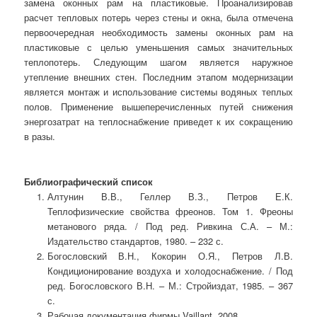
замена оконных рам на пластиковые. Проанализировав
расчет тепловых потерь через стены и окна, была отмечена
первоочередная необходимость замены оконных рам на
пластиковые с целью уменьшения самых значительных
теплопотерь. Следующим шагом является наружное
утепление внешних стен. Последним этапом модернизации
является монтаж и использование системы водяных теплых
полов. Применение вышеперечисленных путей снижения
энергозатрат на теплоснабжение приведет к их сокращению
в разы.
Библиографический список
Алтунин В.В., Геллер В.З., Петров Е.К.
Теплофизические свойства фреонов. Том 1. Фреоны
метанового ряда. / Под ред. Ривкина С.А. – М.:
Издательство стандартов, 1980. – 232 с.
Богословский В.Н., Кокорин О.Я., Петров Л.В.
Кондиционирование воздуха и холодоснабжение. / Под
ред. Богословского В.Н. – М.: Стройиздат, 1985. – 367
с.
Рабочая документация фирмы Vaillant, 2008.