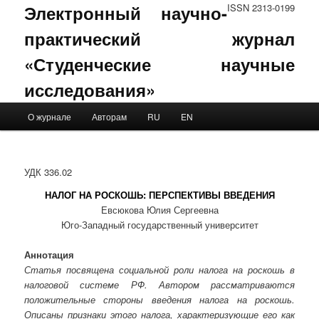
Электронный научно-
ISSN 2313-0199
практический журнал
«Студенческие научные
исследования»
Main menu
О журнале
Авторам
RU
EN
Skip to primary content
Skip to secondary content
УДК 336.02
НАЛОГ НА РОСКОШЬ: ПЕРСПЕКТИВЫ ВВЕДЕНИЯ
Евсюкова Юлия Сергеевна
Юго-Западный государственный университет
Аннотация
Статья посвящена социальной роли налога на роскошь в
налоговой системе РФ. Автором рассматриваются
положительные стороны введения налога на роскошь.
Описаны признаки этого налога, характеризующие его как